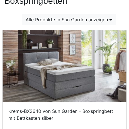
Boxspringbetten
Konfigurator
0%
Alle Produkte in Sun Garden anzeigen
Finanzierung
Markenwelt
Letz-
Deals
Krems-BX2640 von Sun Garden - Boxspringbett
mit Bettkasten silber