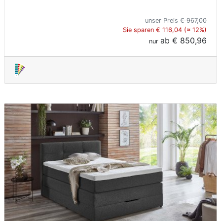
unser Preis
€ 967,00
Sie sparen € 116,04 (≈ 12%)
ab
€ 850,96
nur