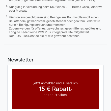
Anforderungen für eine Auslieferung erfüllt sind (siehe Punkt 1).
5
Nur gültig in Verbindung beim Kauf eines RUF Bettes Casa, Minerwa
oder Mercata.
6
Hiervon ausgeschlossen sind Bezüge aus Baumwolle und Leinen.
Bei offenem, gewachstem, geschliffenem oder geöltem Leder wird
nur ein Reinigungsversuch unternommen.
Zudem werden für offenes, gewachstes, geschliffenes, geöltes und
Longlife Leder keine POS Plus Pflegeprodukte mitgeliefert.
Der POS Plus Service bleibt wie gewohnt bestehen.
Newsletter
jetzt anmelden und zusätzlich
15 € Rabatt
2
on top erhalten.