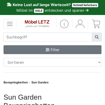
Keine Lust auf lange Wartezeit?
Schnell lieferbare
ließen
Möbel im
entdecken und sparen
SALE
Kundenmeinungen
Anmelden
PREMIUM
Filter
Schnell
lieferbar
SALE
Boxspringbetten
Sun Garden
>
Polsterplaner
Sun Garden
Möbel-