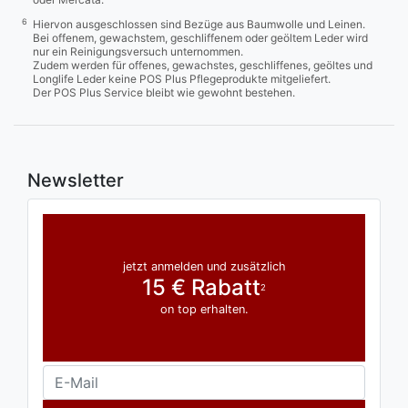
6
Hiervon ausgeschlossen sind Bezüge aus Baumwolle und Leinen.
Bei offenem, gewachstem, geschliffenem oder geöltem Leder wird
nur ein Reinigungsversuch unternommen.
Zudem werden für offenes, gewachstes, geschliffenes, geöltes und
Longlife Leder keine POS Plus Pflegeprodukte mitgeliefert.
Der POS Plus Service bleibt wie gewohnt bestehen.
Newsletter
jetzt anmelden und zusätzlich
15 € Rabatt
2
on top erhalten.