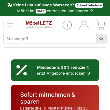
Keine Lust auf lange Wartezeit?
Schnell lieferbare
ließen
Möbel im
entdecken und sparen
SALE
Kundenmeinungen
Anmelden
PREMIUM
Schnell
lieferbar
Mindestens 30% reduziert
jetzt Angebote entdecken
SALE
Polsterplaner
Sofort mitnehmen &
sparen
Möbel-
Lagerartikel & Musterstücke - bis zu