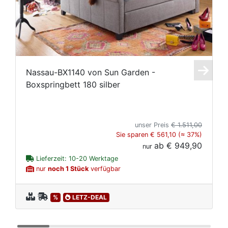
Nassau-BX1140 von Sun Garden -
E
Boxspringbett 180 silber
i
unser Preis
€ 1.511,00
Sie sparen € 561,10 (≈ 37%)
ab
€ 949,90
nur
Lieferzeit: 10-20 Werktage
nur
noch 1 Stück
verfügbar
%
LETZ-DEAL