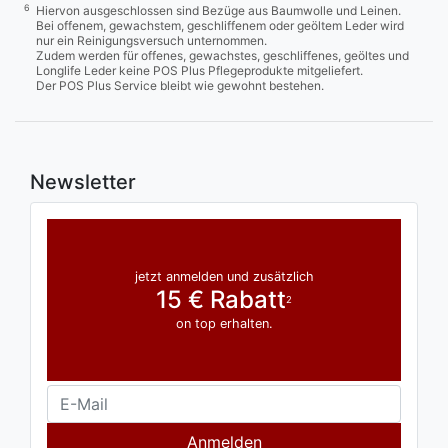
6
Hiervon ausgeschlossen sind Bezüge aus Baumwolle und Leinen.
Bei offenem, gewachstem, geschliffenem oder geöltem Leder wird
nur ein Reinigungsversuch unternommen.
Zudem werden für offenes, gewachstes, geschliffenes, geöltes und
Longlife Leder keine POS Plus Pflegeprodukte mitgeliefert.
Der POS Plus Service bleibt wie gewohnt bestehen.
Newsletter
jetzt anmelden und zusätzlich
15 € Rabatt
2
on top erhalten.
Anmelden