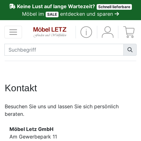
Keine Lust auf lange Wartezeit?
Schnell lieferbare
ließen
Möbel im
entdecken und sparen
SALE
Kundenmeinungen
Anmelden
PREMIUM
Schnell
lieferbar
Kontakt
SALE
Besuchen Sie uns und lassen Sie sich persönlich
beraten.
Polsterplaner
Möbel Letz GmbH
Möbel-
Am Gewerbepark 11