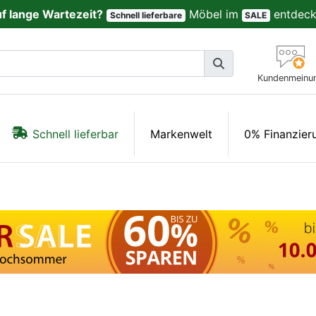
uf lange Wartezeit?
Möbel im
entdeck
Schnell lieferbare
SALE
Kundenmeinu
Schnell lieferbar
Markenwelt
0% Finanzier