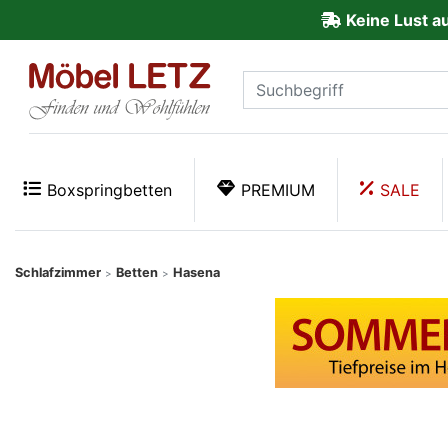
Keine Lust a
ließen
Kundenmeinungen
Anmelden
PREMIUM
Boxspringbetten
PREMIUM
SALE
Schnell
lieferbar
Schlafzimmer
Betten
Hasena
>
>
SALE
Polsterplaner
Möbel-