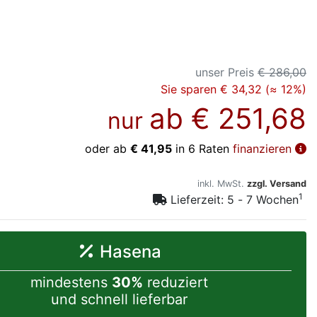
unser Preis
€ 286,00
Sie sparen € 34,32 (≈ 12%)
ab
€ 251,68
nur
oder ab
€ 41,95
in 6 Raten
finanzieren
inkl. MwSt.
zzgl. Versand
1
Lieferzeit: 5 - 7 Wochen
Hasena
mindestens
30%
reduziert
und schnell lieferbar