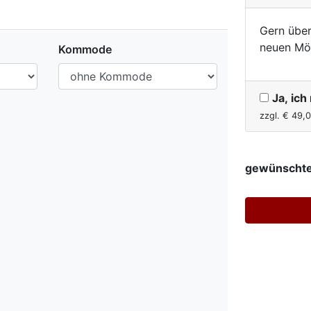
Gern über
neuen Mö
Kommode
Ja, ic
zzgl. €
49,
gewünschte