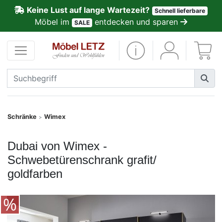
Keine Lust auf lange Wartezeit?
Schnell lieferbare
ließen
Möbel im
entdecken und sparen
SALE
Kundenmeinungen
Anmelden
PREMIUM
Schnell
Schränke
Wimex
>
lieferbar
Dubai von Wimex -
SALE
Schwebetürenschrank grafit/
goldfarben
Polsterplaner
Möbel-