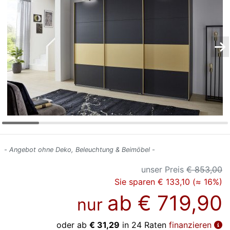
Konfigurator
0%
Finanzierung
Markenwelt
Letz-
Deals
- Angebot ohne Deko, Beleuchtung & Beimöbel -
unser Preis
€ 853,00
Sie sparen € 133,10 (≈ 16%)
ab
€ 719,90
nur
oder ab
€ 31,29
in 24 Raten
finanzieren