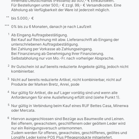
innerhalb Deutschlands (Festland) ab 500,- € Einkaufswert.
Für Bestellungen unter 500,- € zzgl. 99,- € Versandkosten. Eine
Abholung ab Verfügbarkeit der Ware ist jederzeit möglich.
**
bis 5.000,- €
***
0% bis zu 6 Monaten, danach je nach Laufzeit
1
Ab Eingang Auftragsbestätigung.
Bei Kauf auf Rechnung mit abw. Lieferanschrift ab Eingang der
unterschriebenen Auftragsbestätigung.
Bei Zahlung per Vorkasse ab Zahlungseingang.
Bei Finanzierung ab Genehmigung Ihrer Finanzierung.
Selbstabholung nur von Mo.-Fr. nach vorheriger Absprache.
2
Ihr Gutschein ist auf bereits reduzierte Angebote gültig, jedoch nicht
kombinierbar.
3
Nicht auf bereits reduzierte Artikel, nicht kombinierbar, nicht auf
Produkte der Marken Bretz, Anrei, pode
4
Nur gültig für Artikel, die auf Lager vorrätig sind und wenn alle
Anforderungen für eine Auslieferung erfüllt sind (siehe Punkt 1).
5
Nur gültig in Verbindung beim Kauf eines RUF Bettes Casa, Minerwa
oder Mercata.
6
Hiervon ausgeschlossen sind Bezüge aus Baumwolle und Leinen.
Bei offenem, gewachstem, geschliffenem oder geöltem Leder wird
nur ein Reinigungsversuch unternommen.
Zudem werden für offenes, gewachstes, geschliffenes, geöltes und
Longlife Leder keine POS Plus Pflegeprodukte mitgeliefert.