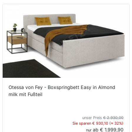
Konfigurator
0%
Finanzierung
Markenwelt
Letz-
Deals
Otessa von Fey - Boxspringbett Easy in Almond
milk mit Fußteil
unser Preis
€ 2.930,00
Sie sparen € 930,10 (≈ 32%)
ab
€ 1.999,90
nur