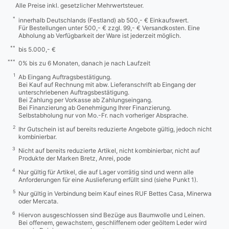
Alle Preise inkl. gesetzlicher Mehrwertsteuer.
*
innerhalb Deutschlands (Festland) ab 500,- € Einkaufswert.
Für Bestellungen unter 500,- € zzgl. 99,- € Versandkosten. Eine
Abholung ab Verfügbarkeit der Ware ist jederzeit möglich.
**
bis 5.000,- €
***
0% bis zu 6 Monaten, danach je nach Laufzeit
1
Ab Eingang Auftragsbestätigung.
Bei Kauf auf Rechnung mit abw. Lieferanschrift ab Eingang der
unterschriebenen Auftragsbestätigung.
Bei Zahlung per Vorkasse ab Zahlungseingang.
Bei Finanzierung ab Genehmigung Ihrer Finanzierung.
Selbstabholung nur von Mo.-Fr. nach vorheriger Absprache.
2
Ihr Gutschein ist auf bereits reduzierte Angebote gültig, jedoch nicht
kombinierbar.
3
Nicht auf bereits reduzierte Artikel, nicht kombinierbar, nicht auf
Produkte der Marken Bretz, Anrei, pode
4
Nur gültig für Artikel, die auf Lager vorrätig sind und wenn alle
Anforderungen für eine Auslieferung erfüllt sind (siehe Punkt 1).
5
Nur gültig in Verbindung beim Kauf eines RUF Bettes Casa, Minerwa
oder Mercata.
6
Hiervon ausgeschlossen sind Bezüge aus Baumwolle und Leinen.
Bei offenem, gewachstem, geschliffenem oder geöltem Leder wird