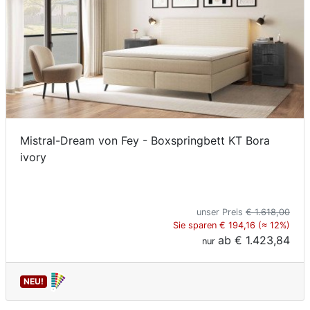
Mistral-Dream von Fey - Boxspringbett KT Bora
ivory
unser Preis
€ 1.618,00
Sie sparen € 194,16 (≈ 12%)
ab
€ 1.423,84
nur
NEU!