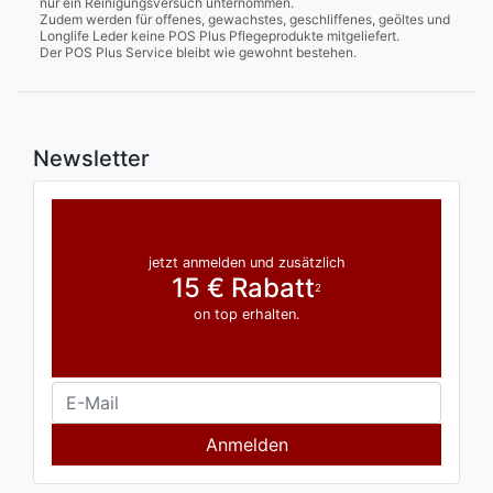
nur ein Reinigungsversuch unternommen.
Zudem werden für offenes, gewachstes, geschliffenes, geöltes und
Longlife Leder keine POS Plus Pflegeprodukte mitgeliefert.
Der POS Plus Service bleibt wie gewohnt bestehen.
Newsletter
jetzt anmelden und zusätzlich
15 € Rabatt
2
on top erhalten.
Anmelden