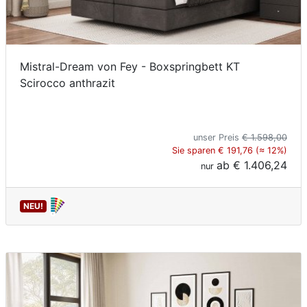
Mistral-Dream von Fey - Boxspringbett KT
Scirocco anthrazit
unser Preis
€ 1.598,00
Sie sparen € 191,76 (≈ 12%)
ab
€ 1.406,24
nur
NEU!