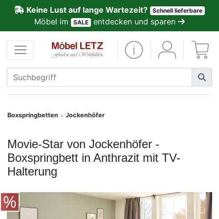
Keine Lust auf lange Wartezeit?
Schnell lieferbare
ließen
Möbel im
entdecken und sparen
SALE
Kundenmeinungen
Anmelden
PREMIUM
Schnell
Boxspringbetten
Jockenhöfer
>
lieferbar
Movie-Star von Jockenhöfer -
SALE
Boxspringbett in Anthrazit mit TV-
Halterung
Polsterplaner
Möbel-