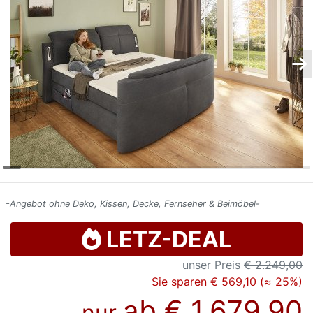
Konfigurator
0%
Finanzierung
Markenwelt
Letz-
Deals
-Angebot ohne Deko, Kissen, Decke, Fernseher & Beimöbel-
LETZ-DEAL
unser Preis
€ 2.249,00
Sie sparen € 569,10 (≈ 25%)
ab
€ 1.679,90
nur