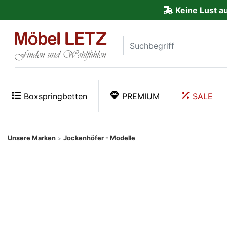
Keine Lust a
ließen
Kundenmeinungen
Anmelden
PREMIUM
Boxspringbetten
PREMIUM
SALE
Schnell
lieferbar
Unsere Marken
Jockenhöfer - Modelle
>
SALE
Polsterplaner
Möbel-