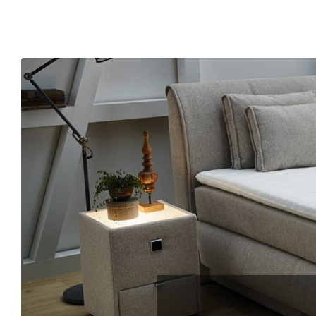
Konfigurator
0%
Finanzierung
Markenwelt
Letz-
Deals