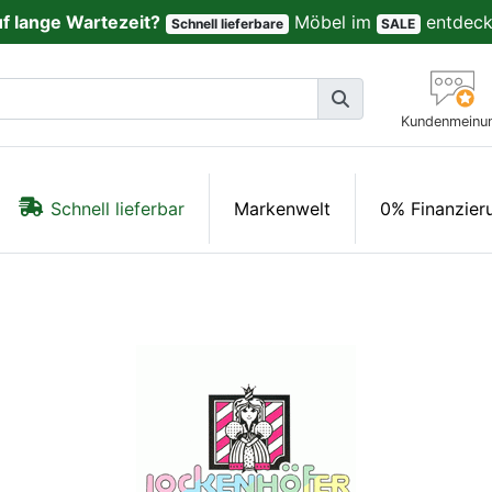
uf lange Wartezeit?
Möbel im
entdeck
Schnell lieferbare
SALE
Kundenmeinu
Schnell lieferbar
Markenwelt
0% Finanzier