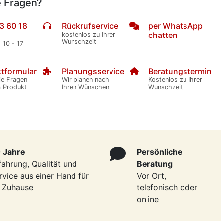
e Fragen?
3 60 18
Rückrufservice
per WhatsApp
chatten
kostenlos zu Ihrer
Wunschzeit
. 10 - 17
tformular
Planungsservice
Beratungstermin
ie Fragen
Wir planen nach
Kostenlos zu Ihrer
m Produkt
Ihren Wünschen
Wunschzeit
 Jahre
Persönliche
fahrung, Qualität und
Beratung
rvice aus einer Hand für
Vor Ort,
r Zuhause
telefonisch oder
online