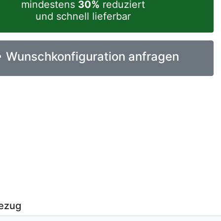
mindestens
30%
reduziert
und schnell lieferbar
Wunschkonfiguration anfragen
ezug