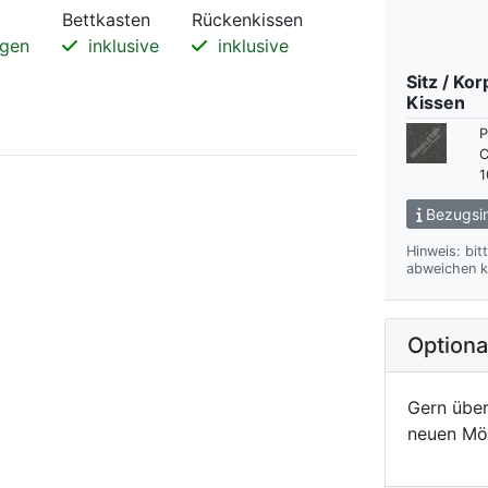
Bettkasten
Rückenkissen
gen
inklusive
inklusive
Sitz / Ko
Kissen
P
C
1
Bezugsin
Hinweis: bit
abweichen k
Option
Gern über
neuen Mö