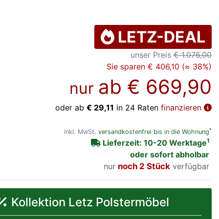
LETZ-DEAL
unser Preis
€ 1.076,00
Sie sparen € 406,10 (≈ 38%)
ab
€ 669,90
nur
oder ab
€ 29,11
in 24 Raten
finanzieren
*
inkl. MwSt.
versandkostenfrei bis in die Wohnung
1
Lieferzeit: 10-20 Werktage
oder sofort abholbar
nur
noch 2 Stück
verfügbar
Kollektion Letz Polstermöbel