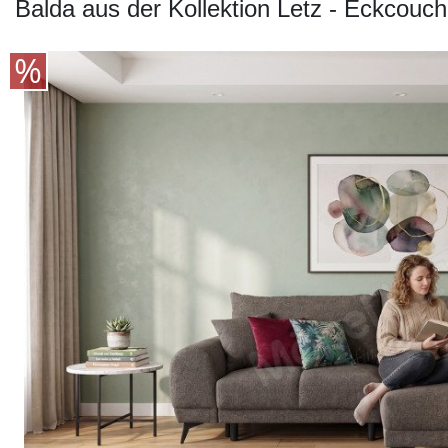
Konfigurator
Balda aus der Kollektion Letz - Eckcouch
0%
Finanzierung
Markenwelt
Letz-
Deals