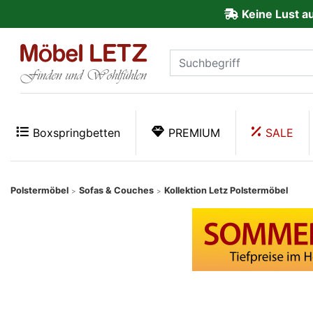
Keine Lust a
ließen
Kundenmeinungen
Anmelden
PREMIUM
Boxspringbetten
PREMIUM
SALE
Schnell
lieferbar
Polstermöbel
Sofas & Couches
Kollektion Letz Polstermöbel
>
>
SALE
Polsterplaner
Möbel-