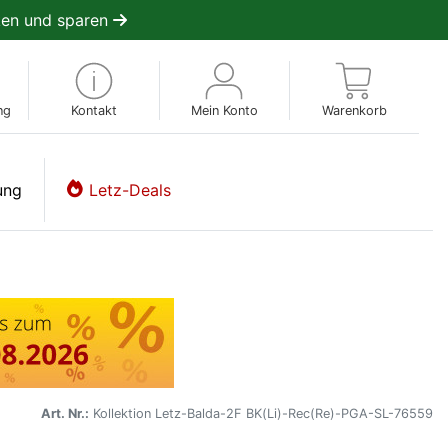
en und sparen
ng
Kontakt
Mein Konto
Warenkorb
ung
Letz-Deals
Art. Nr.:
Kollektion Letz-Balda-2F BK(Li)-Rec(Re)-PGA-SL-76559