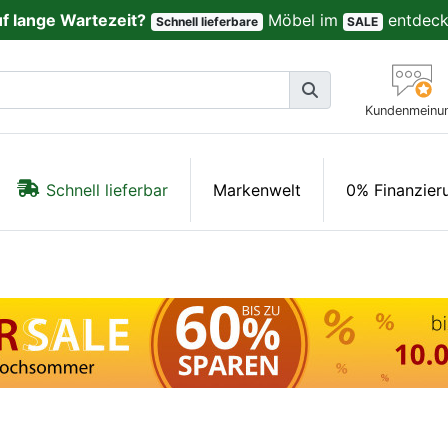
uf lange Wartezeit?
Möbel im
entdeck
Schnell lieferbare
SALE
Kundenmeinu
Schnell lieferbar
Markenwelt
0% Finanzier