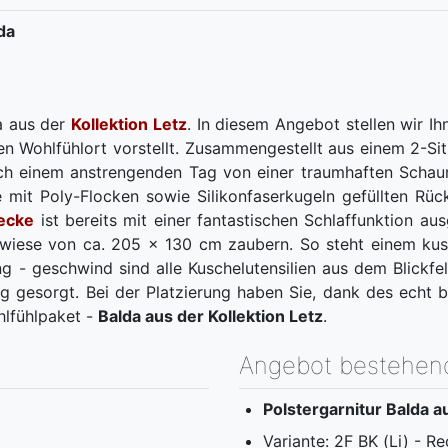
da
a aus der
Kollektion Letz
. In diesem Angebot stellen wir Ihn
en Wohlfühlort vorstellt. Zusammengestellt aus einem 2-Sit
ch einem anstrengenden Tag von einer traumhaften Schau
 mit Poly-Flocken sowie Silikonfaserkugeln gefüllten Rü
recke
ist bereits mit einer fantastischen Schlaffunktion a
gewiese von ca. 205 x 130 cm zaubern. So steht einem ku
g - geschwind sind alle Kuschelutensilien aus dem Blickfe
g gesorgt. Bei der Platzierung haben Sie, dank des echt 
hlfühlpaket -
Balda aus der Kollektion Letz
.
Angebot bestehen
Polstergarnitur Balda au
Variante: 2F BK (Li) - Re